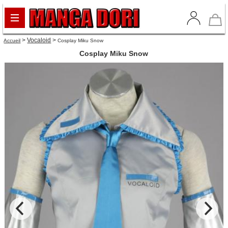
>
Vocaloid
>
Accueil
Cosplay Miku Snow
Cosplay Miku Snow