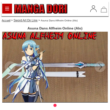
>
Sword Art On Line
>
Accueil
Asuna Dans Alfheim Online (alo)
Asuna Dans Alfheim Online (alo)