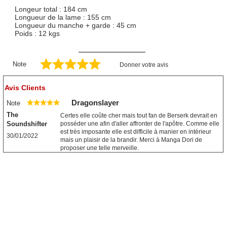
Longeur total : 184 cm
Longueur de la lame : 155 cm
Longueur du manche + garde : 45 cm
Poids : 12 kgs
Note
Donner votre avis
Avis Clients
Dragonslayer
Note
The
Certes elle coûte cher mais tout fan de Berserk devrait en
Soundshifter
posséder une afin d'aller affronter de l'apôtre. Comme elle
est très imposante elle est difficile à manier en intérieur
30/01/2022
mais un plaisir de la brandir. Merci à Manga Dori de
proposer une telle merveille.