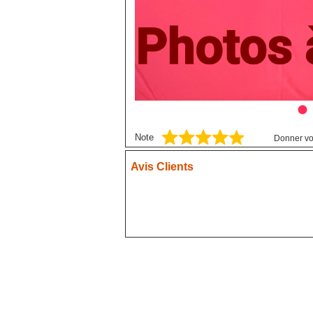
Blue exorcist
Blue Lock
Boruto
Card Captor Sakura
Chainsaw Man
Chobits
Note
Donner vo
Code Geass
Cyberpunk
Avis Clients
DanganRonpa
Darling In The Franxx
Death Note
Demon Slayer
Devil May Cry
Dgray Man