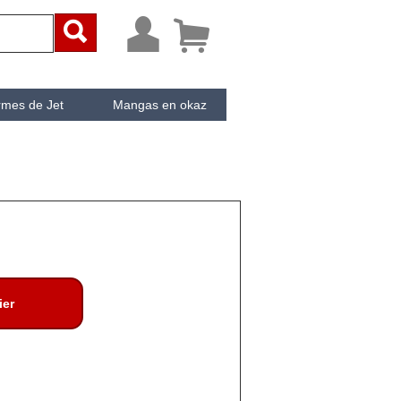



rmes de Jet
Mangas en okaz
ken
Cachée
ier