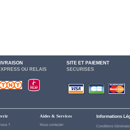
Re Zero
Devil May Cry
Sailor Moon
Dgray Man
Seven Deadly Sins
Dragon Ball
Soul Eater
Dragon Quest
Suicide Squad
Elden Ring
Sword Art Online
Fairy Tail
Tokyo Ghoul
LIVRAISON
SITE ET PAIEMENT
Fate Stay Night
EXPRESS OU RELAIS
SECURISES
vampire knight
Final Fantasy
Vocaloid
Frieren
Yuri On Ice
Game Of Thrones
Genshin Impact
Ghost of Tsushima
vrir
Aides & Services
Informations Lé
Gintama
nous ?
Nous contacter
Conditions Générale