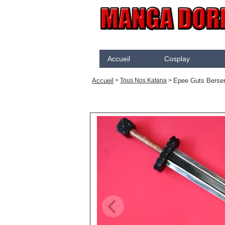
Accueil
Cosplay
Akame Ga Kill
N
Accueil
Epee Guts Berse
>
Tous Nos Katana
>
Arcane
K
Arrow
K
Assassination Classroom
K
Assassins creed
K
Attaque des Titans
M
Black Butler
P
Black Clover
S
Bleach