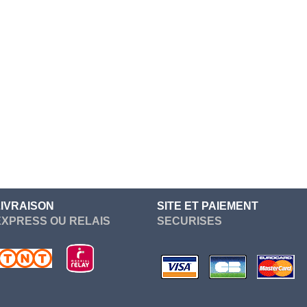
Re Zero
Devil May Cry
Sailor Moon
Dgray Man
Seven Deadly Sins
Dragon Ball
Soul Eater
Dragon Quest
Suicide Squad
Elden Ring
Sword Art Online
Fairy Tail
Tokyo Ghoul
Fate Stay Night
vampire knight
Final Fantasy
Vocaloid
Frieren
LIVRAISON
SITE ET PAIEMENT
Yuri On Ice
EXPRESS OU RELAIS
SECURISES
Game Of Thrones
Genshin Impact
Ghost of Tsushima
Gintama