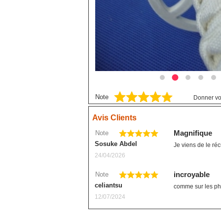
Blue exorcist
Blue Lock
Boruto
Card Captor Sakura
Chainsaw Man
Chobits
Note
Donner vo
Code Geass
Cyberpunk
Avis Clients
DanganRonpa
Note
Magnifique
Sosuke Abdel
Je viens de le ré
Darling In The Franxx
24/04/2026
Death Note
Note
incroyable
Demon Slayer
celiantsu
comme sur les pho
Devil May Cry
12/07/2024
Dgray Man