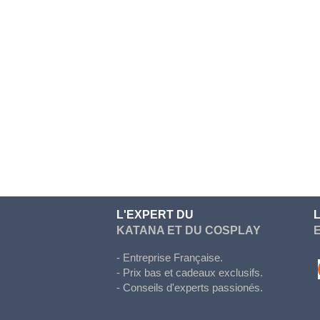
Doki Doki
Evergarden
Fairy Tail
Fate Stay Night
Final Fantasy
Food Wars
Full Metal Alchimist
Gambling School
Genshin Impact
L'EXPERT DU
Haikyuu
KATANA ET DU COSPLAY
Hetalia
- Entreprise Française.
Honkai Star Rail
- Prix bas et cadeaux exclusifs.
- Conseils d'experts passionés.
Hunter x Hunter
Inazuma eleven