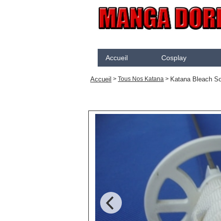
Accueil
Cosplay
Akame Ga Kill
N
Accueil
Katana Bleach So
>
Tous Nos Katana
>
Arcane
K
Arrow
K
Assassination Classroom
K
Assassins creed
K
Attaque des Titans
M
Black Butler
P
Black Clover
S
Bleach