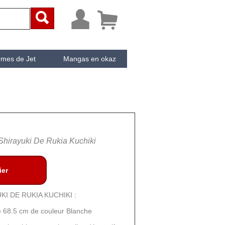



rmes de Jet
Mangas en okaz
ken
Cachée
hirayuki De Rukia Kuchiki
ier
I DE RUKIA KUCHIKI :
e 68.5 cm de couleur Blanche