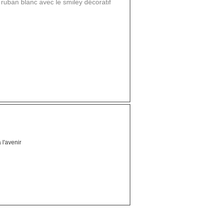
uban blanc avec le smiley décoratif
 l'avenir