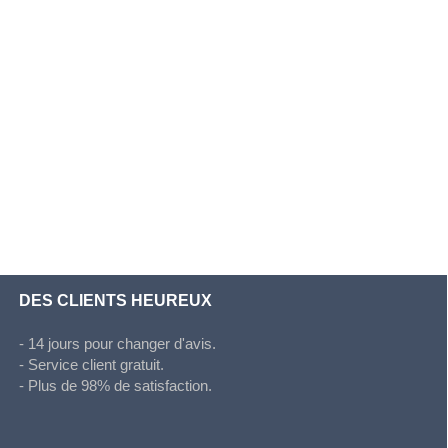
DES CLIENTS HEUREUX
- 14 jours pour changer d'avis.
- Service client gratuit.
- Plus de 98% de satisfaction.