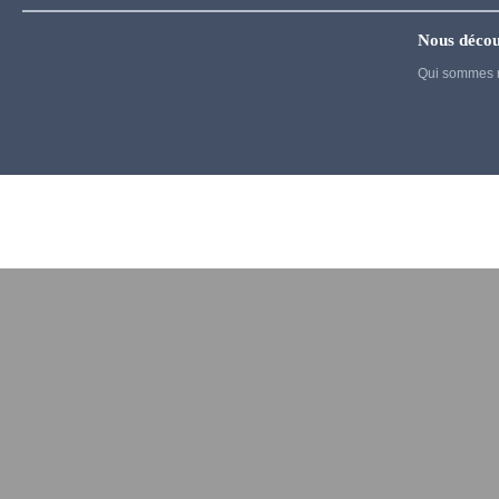
Jujutsu Kaisen
Nous décou
Kigurumi
Qui sommes 
Kingdom Hearts
Kuroko's basket
La melancholie d Haruhi
Madoka Magica
Maid
My Dress Up Darling
My Hero Academia
Naruto
NieR Automata
No Game No Life
One Punch Man