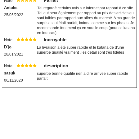
Parfait
Note
Antoks
J'ai regardé certains avis sur internet par rapport à ce site.
J'ai eut peur également par rapport au prix des articles qui
25/05/2022
sont faibles par rapport aux offres du marché. A ma grande
surprise tout était parfait, katana comme sur les photos. Je
recommande fortement ça en vaut le coup (pour ce katana
en tout cas).
Incroyable
Note
D'jo
La livraison a été super rapide et le katana de d'une
superbe qualité vraiment , les detail sont très fidèles
28/01/2021
description
Note
sasuk
superbe bonne qualité rien à dire arrivée super rapide
parfait
06/11/2020