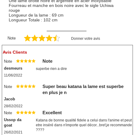
Une lame droite noire et argentée en acier inoxydable
Fourreau et manche en bois noire avec le sigle Uchiwa
rouge
Longueur de la lame : 69 cm
Longueur Totale : 102 cm
Note
Donner votre avis
Avis Clients
Note
Note
desmeurs
superbe rien a dire
11/06/2022
Super beau katana la lame est superbe
Note
en plus je n
Jacob
28/02/2022
Excellent
Note
Ussop da
Katana de bonne qualité fidele a celui dans l'anime et peut
goat
etre inséré dans n'importe quel décor...bref,je recommande
????
26/02/2021