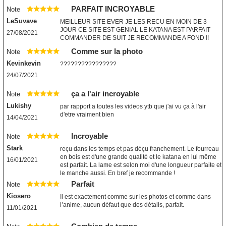
PARFAIT INCROYABLE
Note
LeSuvave
MEILLEUR SITE EVER JE LES RECU EN MOIN DE 3
JOUR CE SITE EST GENIAL LE KATANA EST PARFAIT
27/08/2021
COMMANDER DE SUIT JE RECOMMANDE A FOND !!
Comme sur la photo
Note
Kevinkevin
????????????????
24/07/2021
ça a l'air incroyable
Note
Lukishy
par rapport a toutes les videos ytb que j'ai vu ça à l'air
d'etre vraiment bien
14/04/2021
Incroyable
Note
Stark
reçu dans les temps et pas déçu franchement. Le fourreau
en bois est d'une grande qualité et le katana en lui même
16/01/2021
est parfait. La lame est selon moi d'une longueur parfaite et
le manche aussi. En bref je recommande !
Parfait
Note
Kiosero
Il est exactement comme sur les photos et comme dans
l’anime, aucun défaut que des détails, parfait.
11/01/2021