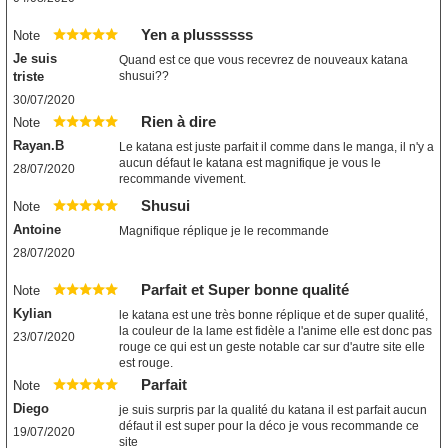
Yen a plussssss
Note
Je suis
Quand est ce que vous recevrez de nouveaux katana
triste
shusui??
30/07/2020
Rien à dire
Note
Rayan.B
Le katana est juste parfait il comme dans le manga, il n'y a
aucun défaut le katana est magnifique je vous le
28/07/2020
recommande vivement.
Shusui
Note
Antoine
Magnifique réplique je le recommande
28/07/2020
Parfait et Super bonne qualité
Note
Kylian
le katana est une très bonne réplique et de super qualité,
la couleur de la lame est fidèle a l'anime elle est donc pas
23/07/2020
rouge ce qui est un geste notable car sur d'autre site elle
est rouge.
Parfait
Note
Diego
je suis surpris par la qualité du katana il est parfait aucun
défaut il est super pour la déco je vous recommande ce
19/07/2020
site