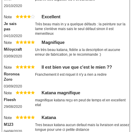
20/10/2020
Excellent
Note
Je sais
Très beau mais in y a quelque défauts : la peinture sur la
pas
lame s'enlève mais sais le seul défaut sinon il est
merveilleux
04/10/2020
Magnifique
Note
Miloycraft
Un très beau katana, fidèle a la description et aucune
erreur de fabrication, je le recommande :)
03/09/2020
Il est bien vue que c'est le mien ??
Note
Roronoa
Franchement il est niquel il n'y a rien a redire
Zoro
03/09/2020
Katana magnifique
Note
Fleesh
magnifique katana reçu en peut de temps et en excellent
etat
29/08/2020
Katana
Note
M123
Tres beaux katana aucun defaut mais la livraison est assez
longue pour une ci petite distance
04/08/2020