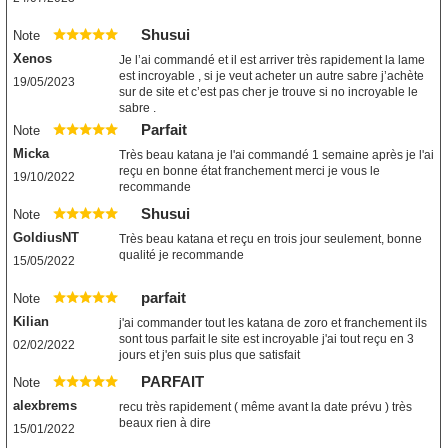
Shusui
Note
Xenos
Je l’ai commandé et il est arriver très rapidement la lame
est incroyable , si je veut acheter un autre sabre j’achète
19/05/2023
sur de site et c’est pas cher je trouve si no incroyable le
sabre .
Parfait
Note
Micka
Très beau katana je l'ai commandé 1 semaine après je l'ai
reçu en bonne état franchement merci je vous le
19/10/2022
recommande
Shusui
Note
GoldiusNT
Très beau katana et reçu en trois jour seulement, bonne
qualité je recommande
15/05/2022
parfait
Note
Kilian
j'ai commander tout les katana de zoro et franchement ils
sont tous parfait le site est incroyable j'ai tout reçu en 3
02/02/2022
jours et j'en suis plus que satisfait
PARFAIT
Note
alexbrems
recu très rapidement ( même avant la date prévu ) très
beaux rien à dire
15/01/2022