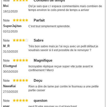
Combien de temps
Note
Moi
Dsl je sais que c l espace commentaire mais combien de
temps environ le colis prend de temps a arriver
18/11/2020
Parfait
Note
SuperJajitas
C'est tout simplement splendide.
02/11/2020
Sabre
Note
M_R
Très bon sabre mais je l’ai reçu avec un petit défaut je
voudrais savoir si il est possible de le renvoyer ?
31/10/2020
Magnifique
Note
Eliottgnd
Incroyable réplique reçue super vite juste avant le
confinement ! Merci
30/10/2020
Deçu
Note
NawaKai
Rien a dire de lame par contre le fourreau a une petite
partie casser
27/10/2020
queston
Note
ener
peut t'il etre aiguiser ou il et tranchant