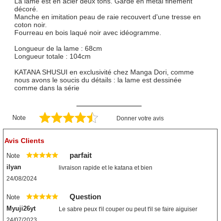
La lame est en acier deux tons. Garde en métal finement
décoré.
Manche en imitation peau de raie recouvert d'une tresse en
coton noir.
Fourreau en bois laqué noir avec idéogramme.
Longueur de la lame : 68cm
Longueur totale : 104cm
KATANA SHUSUI en exclusivité chez Manga Dori, comme
nous avons le soucis du détails : la lame est dessinée
comme dans la série
Note
Donner votre avis
Avis Clients
parfait
Note
ilyan
livraison rapide et le katana et bien
24/08/2024
Question
Note
Myuji26yt
Le sabre peux t'il couper ou peut t'il se faire aiguiser
24/07/2023