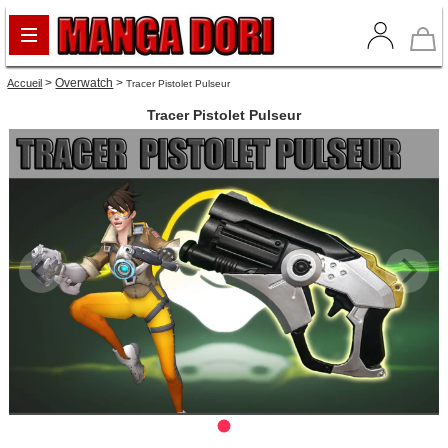
>
Overwatch
>
Accueil
Tracer Pistolet Pulseur
Tracer Pistolet Pulseur