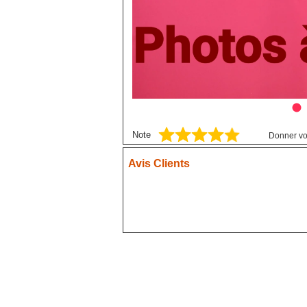
Blue exorcist
Blue Lock
Boruto
Card Captor Sakura
Chainsaw Man
Chobits
Note
Donner vo
Code Geass
Cyberpunk
Avis Clients
DanganRonpa
Darling In The Franxx
Death Note
Demon Slayer
Devil May Cry
Dgray Man