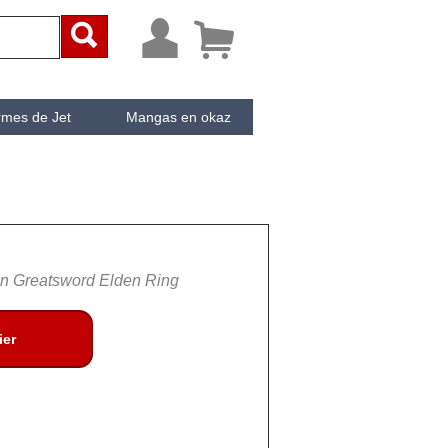



rmes de Jet
Mangas en okaz
ken
Cachée
n Greatsword Elden Ring
ier