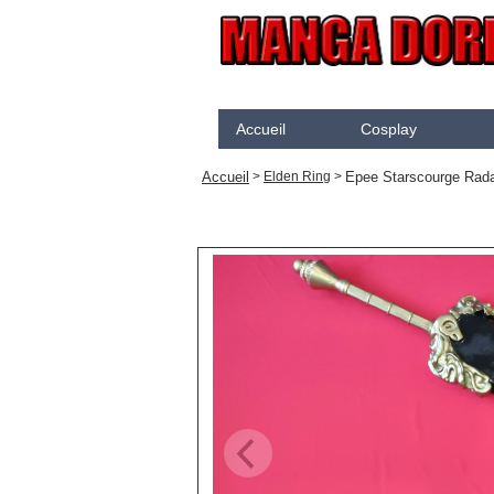
Accueil
Cosplay
Akame Ga Kill
N
Accueil
Epee Starscourge Rada
>
Elden Ring
>
Arcane
K
Arrow
K
Assassination Classroom
K
Assassins creed
K
Attaque des Titans
M
Black Butler
P
Black Clover
S
Bleach