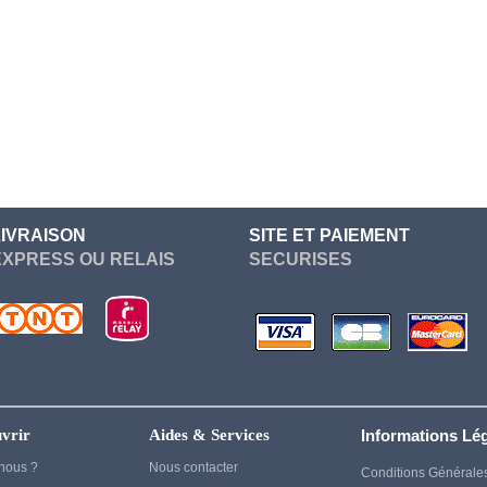
Re Zero
Devil May Cry
Sailor Moon
Dgray Man
Seven Deadly Sins
Dragon Ball
Soul Eater
Dragon Quest
Suicide Squad
Elden Ring
Sword Art Online
Fairy Tail
Tokyo Ghoul
LIVRAISON
SITE ET PAIEMENT
Fate Stay Night
EXPRESS OU RELAIS
SECURISES
vampire knight
Final Fantasy
Vocaloid
Frieren
Yuri On Ice
Game Of Thrones
Genshin Impact
Ghost of Tsushima
vrir
Aides & Services
Informations Lé
Gintama
nous ?
Nous contacter
Conditions Générale