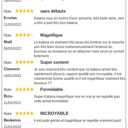
19/04/2022
sans défauts
Note
Errolan
Katana reçu en moins d'une semaine, très belle lame, rien
a dire a part très bon katana.
21/03/2022
Magnifique
Note
Maël
Le katana es vraiment très beau les écriture sur le manche
son très bien réussi malheureusement l'embout du
06/03/2022
fourreau as tendance as se détacher mais sinon je conseil
fortement
Super content
Note
Clemmm
Je suis vraiment très content que ce katana arrivé très
rapidement (4jours), rapport qualité prix incroyable, il est
28/02/2022
vraiment de bonne qualité et il est magnifique vraiment très
heureux ??
Formidable
Note
Rizu-
Super Katana magnifique vue en vrai je ne regrette pas
cette achat formidable
11/02/2022
INCROYABLE
Note
Beukenss
il est juste génial et magnifique je regrette vraiment pas!!
21/01/2022