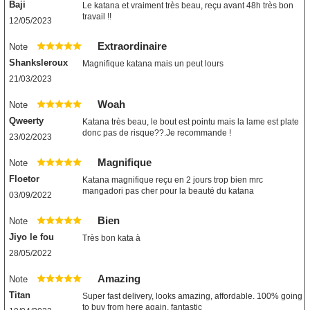
Baji
Le katana et vraiment très beau, reçu avant 48h très bon
travail !!
12/05/2023
Extraordinaire
Note
Shanksleroux
Magnifique katana mais un peut lours
21/03/2023
Woah
Note
Qweerty
Katana très beau, le bout est pointu mais la lame est plate
donc pas de risque??.Je recommande !
23/02/2023
Magnifique
Note
Floetor
Katana magnifique reçu en 2 jours trop bien mrc
mangadori pas cher pour la beauté du katana
03/09/2022
Bien
Note
Jiyo le fou
Très bon kata à
28/05/2022
Amazing
Note
Titan
Super fast delivery, looks amazing, affordable. 100% going
to buy from here again, fantastic