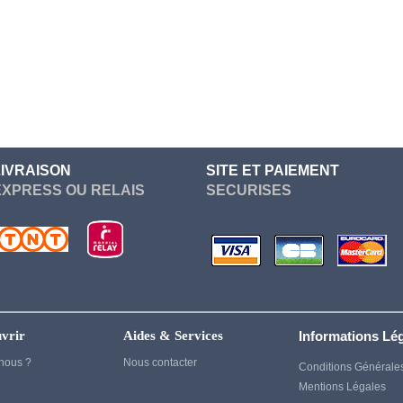
Re Zero
Devil May Cry
Sailor Moon
Dgray Man
Seven Deadly Sins
Dragon Ball
Soul Eater
Dragon Quest
Suicide Squad
Elden Ring
Sword Art Online
LIVRAISON
SITE ET PAIEMENT
Fairy Tail
EXPRESS OU RELAIS
SECURISES
Tokyo Ghoul
Fate Stay Night
vampire knight
Final Fantasy
Vocaloid
Frieren
Yuri On Ice
Game Of Thrones
Genshin Impact
vrir
Aides & Services
Informations Lé
Ghost of Tsushima
nous ?
Nous contacter
Conditions Générale
Gintama
Mentions Légales