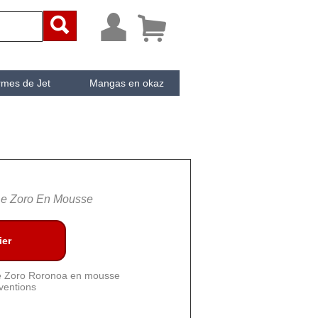



rmes de Jet
Mangas en okaz
ken
Cachée
De Zoro En Mousse
ier
de Zoro Roronoa en mousse
ventions