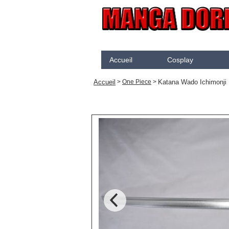
Accueil
Cosplay
Akame Ga Kill
N
Accueil
Katana Wado Ichimonji
>
One Piece
>
Arcane
K
Arrow
K
Assassination Classroom
K
Assassins creed
K
Attaque des Titans
M
Black Butler
P
Black Clover
S
Bleach