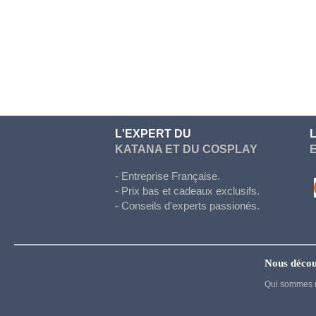
Doki Doki
Evergarden
Fairy Tail
Fate Stay Night
Final Fantasy
Food Wars
L'EXPERT DU
KATANA ET DU COSPLAY
Full Metal Alchimist
Gambling School
- Entreprise Française.
- Prix bas et cadeaux exclusifs.
Genshin Impact
- Conseils d'experts passionés.
Haikyuu
Hetalia
Nous décou
Honkai Star Rail
Qui sommes 
Hunter x Hunter
Inazuma eleven