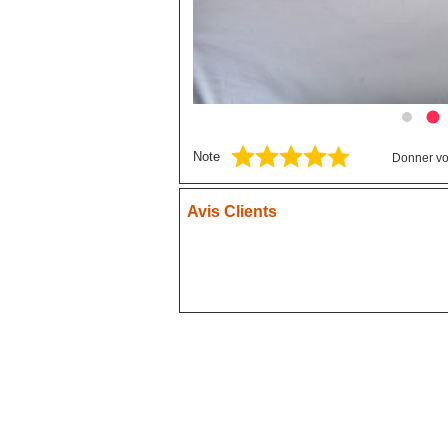
Blue exorcist
Blue Lock
Boruto
Card Captor Sakura
Chainsaw Man
Note
Donner vo
Chobits
Code Geass
Avis Clients
Cyberpunk
DanganRonpa
Darling In The Franxx
Death Note
Demon Slayer
Devil May Cry
Dgray Man