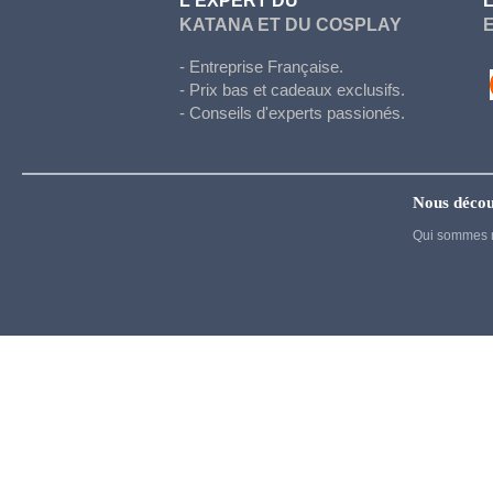
L'EXPERT DU
Hetalia
KATANA ET DU COSPLAY
Honkai Star Rail
- Entreprise Française.
Hunter x Hunter
- Prix bas et cadeaux exclusifs.
- Conseils d'experts passionés.
Inazuma eleven
Jujutsu Kaisen
Kigurumi
Nous décou
Kingdom Hearts
Qui sommes 
Kuroko's basket
La melancholie d Haruhi
Madoka Magica
Maid
My Dress Up Darling
My Hero Academia
Naruto