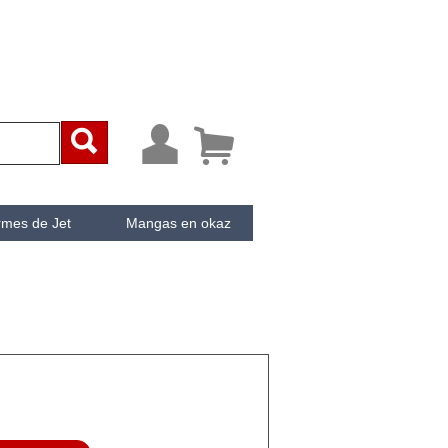



rmes de Jet
Mangas en okaz
ken
Cachée