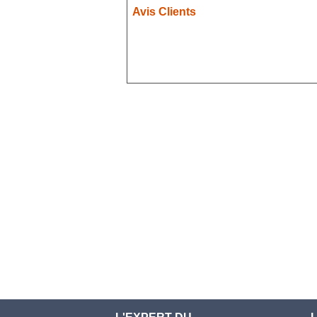
Avis Clients
Demon Slayer
Devil May Cry
Dgray Man
Doki Doki
Evergarden
Fairy Tail
Fate Stay Night
Final Fantasy
Food Wars
Full Metal Alchimist
Gambling School
Genshin Impact
Haikyuu