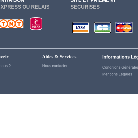
LIVRAISON
SITE ET PAIEMENT
Genshin Impact
EXPRESS OU RELAIS
SECURISES
Ghost of Tsushima
Gintama
God of War
Harry Potter
Heroes
vrir
Aides & Services
Informations Lé
House of Dragon
nous ?
Nous contacter
Conditions Générale
Mentions Légales
Inuyasha
Jujutsu kaisen
Kaiju no 8
kagurabachi
Kenshin
Kill Bill
Kill la kill