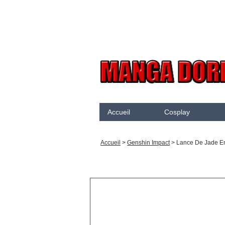
Accueil
Cosplay
Akame Ga Kill
N
Accueil
>
Genshin Impact
>
Lance De Jade E
Arcane
K
Arrow
K
Assassination Classroom
K
Assassins creed
K
Attaque des Titans
M