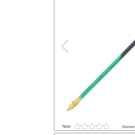
Black Butler
P
Black Clover
S
Bleach
Blue exorcist
Blue Lock
Boruto
Card Captor Sakura
Chainsaw Man
Chobits
Code Geass
Cyberpunk
DanganRonpa
Darling In The Franxx
Note
Donner 
Death Note