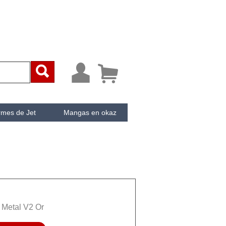



rmes de Jet
Mangas en okaz
ken
Cachée
 Metal V2 Or