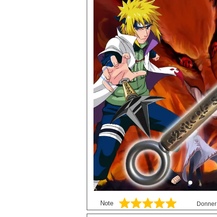
Black Butler
P
Black Clover
S
Bleach
Blue exorcist
Blue Lock
Boruto
Card Captor Sakura
Chainsaw Man
Chobits
Code Geass
Cyberpunk
DanganRonpa
Darling In The Franxx
Note
Donner 
Death Note