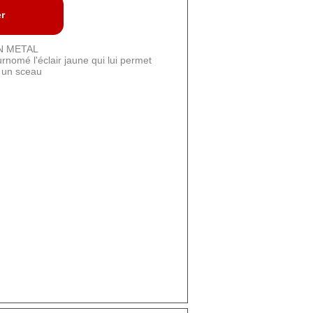
er
N METAL
urnomé l'éclair jaune qui lui permet
t un sceau