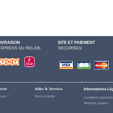
Genshin Impact
Ghost of Tsushima
Gintama
God of War
Harry Potter
LIVRAISON
SITE ET PAIEMENT
Heroes
EXPRESS OU RELAIS
SECURISES
House of Dragon
Inuyasha
Jujutsu kaisen
Kaiju no 8
kagurabachi
vrir
Aides & Services
Informations Lé
Kenshin
nous ?
Nous contacter
Conditions Générale
Mentions Légales
Kill Bill
Kill la kill