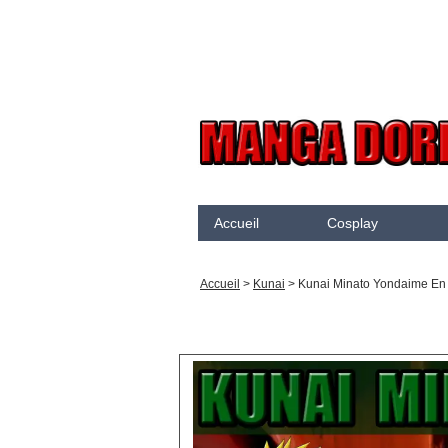
Accueil
Cosplay
Akame Ga Kill
N
Accueil
>
Kunai
>
Kunai Minato Yondaime En 
Arcane
K
Arrow
K
Assassination Classroom
K
Assassins creed
K
Attaque des Titans
M