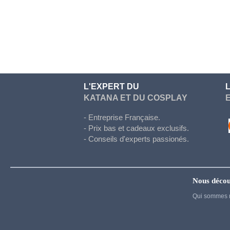
Hetalia
Honkai Star Rail
Hunter x Hunter
Inazuma eleven
Jujutsu Kaisen
L'EXPERT DU
Kigurumi
KATANA ET DU COSPLAY
Kingdom Hearts
- Entreprise Française.
Kuroko's basket
- Prix bas et cadeaux exclusifs.
La melancholie d Haruhi
- Conseils d'experts passionés.
Madoka Magica
Maid
Nous décou
My Dress Up Darling
Qui sommes 
My Hero Academia
Naruto