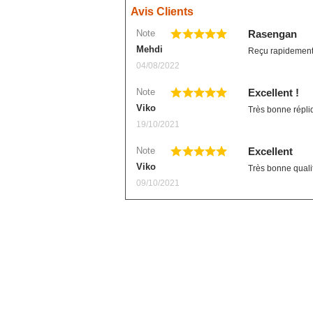
Avis Clients
Demon Slayer
Note
Rasengan
Devil May Cry
Mehdi
Reçu rapidement,
Dgray Man
04/08/2022
Doki Doki
Note
Excellent !
Evergarden
Viko
Très bonne répli
19/10/2021
Fairy Tail
Note
Excellent
Fate Stay Night
Viko
Très bonne qualit
Final Fantasy
09/10/2021
Food Wars
Full Metal Alchimist
Gambling School
Genshin Impact
Haikyuu