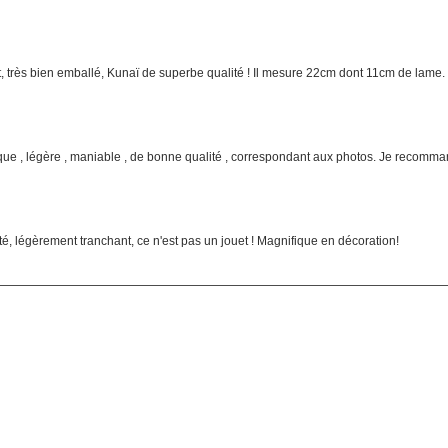
Chainsaw Man
NieR Automata
Clair Obscur Expedition 33
No Game No Life
Deadpool
 très bien emballé, Kunaï de superbe qualité ! Il mesure 22cm dont 11cm de lame. 
Pandora
Demon Slayer
Re Zero
Devil May Cry
Sailor Moon
que , légère , maniable , de bonne qualité , correspondant aux photos. Je recomma
Dgray Man
Seven Deadly Sins
Dragon Ball
Soul Eater
Dragon Quest
é, légèrement tranchant, ce n'est pas un jouet ! Magnifique en décoration!
Suicide Squad
Elden Ring
Sword Art Online
Fairy Tail
Tokyo Ghoul
Fate Stay Night
vampire knight
Final Fantasy
Vocaloid
Frieren
Yuri On Ice
Game Of Thrones