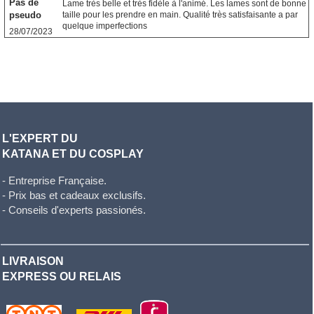
Pas de
Lame très belle et très fidèle à l'animé. Les lames sont de bonne
pseudo
taille pour les prendre en main. Qualité très satisfaisante a par
quelque imperfections
28/07/2023
L'EXPERT DU
KATANA ET DU COSPLAY
- Entreprise Française.
- Prix bas et cadeaux exclusifs.
- Conseils d'experts passionés.
LIVRAISON
EXPRESS OU RELAIS