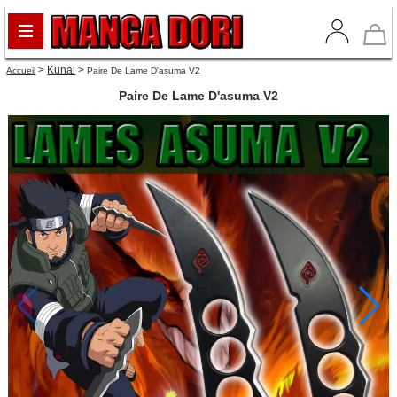
>
Kunai
>
Accueil
Paire De Lame D'asuma V2
Paire De Lame D'asuma V2