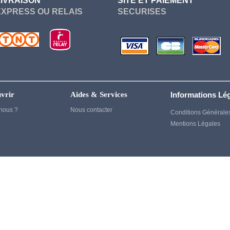
LIVRAISON
SITE ET PAIEMENT
Genshin Impact
EXPRESS OU RELAIS
SECURISES
Ghost of Tsushima
Gintama
God of War
Harry Potter
Heroes
vrir
Aides & Services
Informations Lé
House of Dragon
nous ?
Nous contacter
Conditions Générale
Mentions Légales
Inuyasha
Jujutsu kaisen
Kaiju no 8
kagurabachi
Kenshin
Kill Bill
Kill la kill