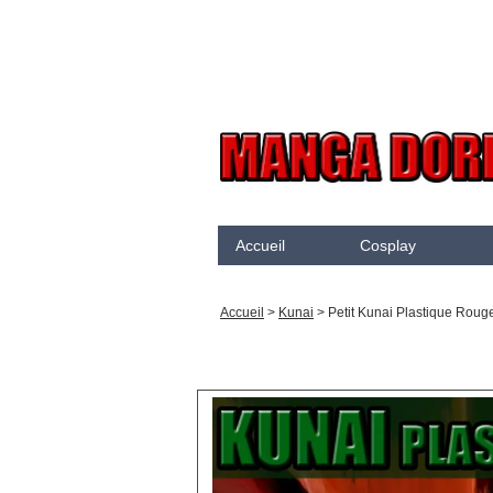
Accueil
Cosplay
Akame Ga Kill
N
Accueil
>
Kunai
>
Petit Kunai Plastique Roug
Arcane
K
Arrow
K
Assassination Classroom
K
Assassins creed
K
Attaque des Titans
M