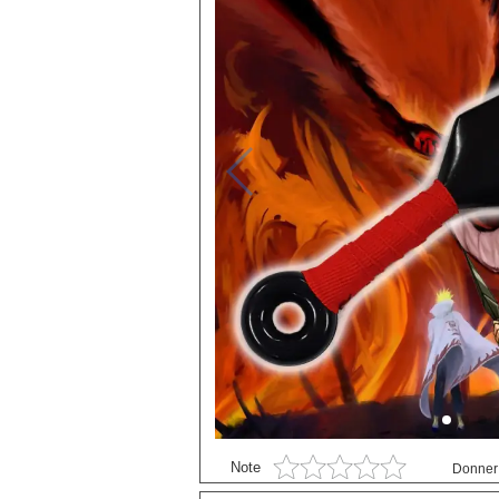
Black Butler
P
Black Clover
S
Bleach
Blue exorcist
Blue Lock
Boruto
Card Captor Sakura
Chainsaw Man
Chobits
Code Geass
Cyberpunk
DanganRonpa
Darling In The Franxx
Note
Donner 
Death Note