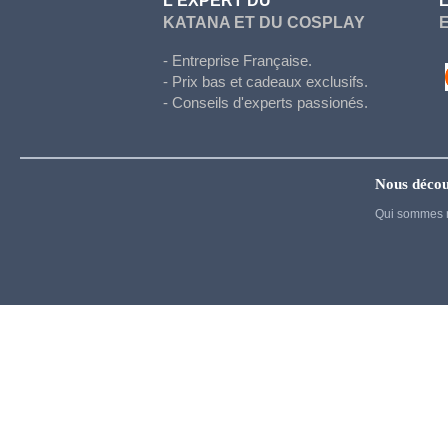
L'EXPERT DU
Hetalia
KATANA ET DU COSPLAY
Honkai Star Rail
- Entreprise Française.
Hunter x Hunter
- Prix bas et cadeaux exclusifs.
- Conseils d'experts passionés.
Inazuma eleven
Jujutsu Kaisen
Kigurumi
Nous décou
Kingdom Hearts
Qui sommes 
Kuroko's basket
La melancholie d Haruhi
Madoka Magica
Maid
My Dress Up Darling
My Hero Academia
Naruto