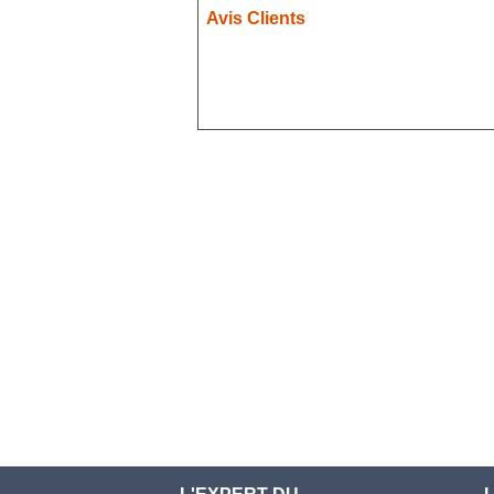
Avis Clients
Demon Slayer
Devil May Cry
Dgray Man
Doki Doki
Evergarden
Fairy Tail
Fate Stay Night
Final Fantasy
Food Wars
Full Metal Alchimist
Gambling School
Genshin Impact
Haikyuu