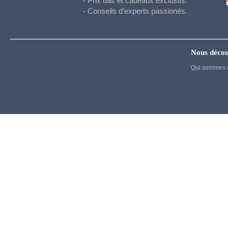
- Prix bas et cadeaux exclusifs.
Hetalia
- Conseils d'experts passionés.
Honkai Star Rail
Hunter x Hunter
Inazuma eleven
Nous décou
Qui sommes 
Jujutsu Kaisen
Kigurumi
Kingdom Hearts
Kuroko's basket
La melancholie d Haruhi
Madoka Magica
Maid
My Dress Up Darling
My Hero Academia
Naruto