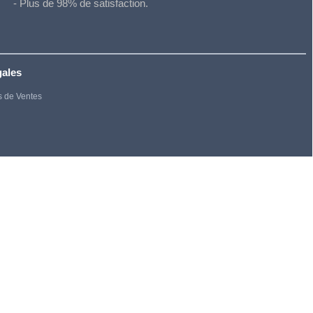
- Plus de 98% de satisfaction.
gales
s de Ventes