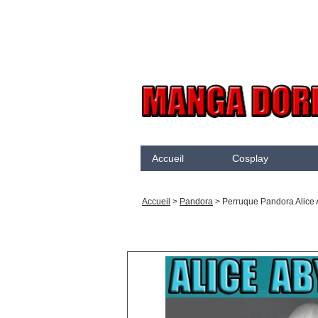
Accueil
Cosplay
Akame Ga Kill
N
Accueil
>
Pandora
>
Perruque Pandora Alice
Arcane
K
Arrow
K
Assassination Classroom
K
Assassins creed
K
Attaque des Titans
M