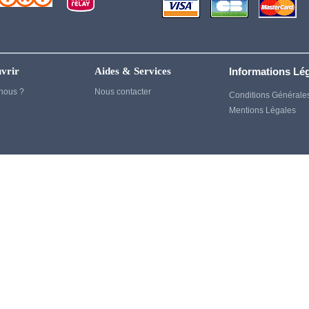
Genshin Impact
Ghost of Tsushima
Gintama
vrir
Aides & Services
Informations Lé
God of War
nous ?
Nous contacter
Conditions Générale
Harry Potter
Mentions Légales
Heroes
House of Dragon
Inuyasha
Jujutsu kaisen
Kaiju no 8
kagurabachi
Kenshin
Kill Bill
Kill la kill