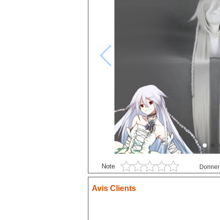
Black Butler
P
Black Clover
S
Bleach
Blue exorcist
Blue Lock
Boruto
Card Captor Sakura
Chainsaw Man
Chobits
Code Geass
Cyberpunk
Note
Donner 
DanganRonpa
Avis Clients
Darling In The Franxx
Death Note