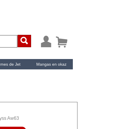



rmes de Jet
Mangas en okaz
ken
Cachée
byss Aw63