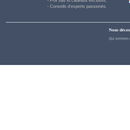
- Prix bas et cadeaux exclusifs.
Hetalia
- Conseils d'experts passionés.
Honkai Star Rail
Hunter x Hunter
Inazuma eleven
Nous décou
Qui sommes 
Jujutsu Kaisen
Kigurumi
Kingdom Hearts
Kuroko's basket
La melancholie d Haruhi
Madoka Magica
Maid
My Dress Up Darling
My Hero Academia
Naruto