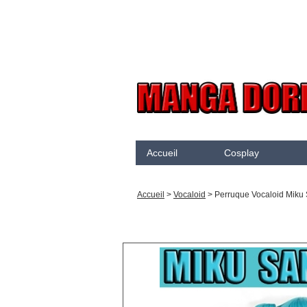
Accueil
Cosplay
Akame Ga Kill
N
Accueil
>
Vocaloid
>
Perruque Vocaloid Mik
Arcane
K
Arrow
K
Assassination Classroom
K
Assassins creed
K
Attaque des Titans
M