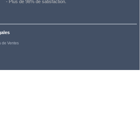
- Plus de 98% de satisfaction.
gales
s de Ventes