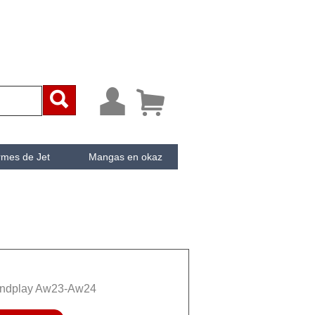



rmes de Jet
Mangas en okaz
ken
Cachée
andplay Aw23-Aw24