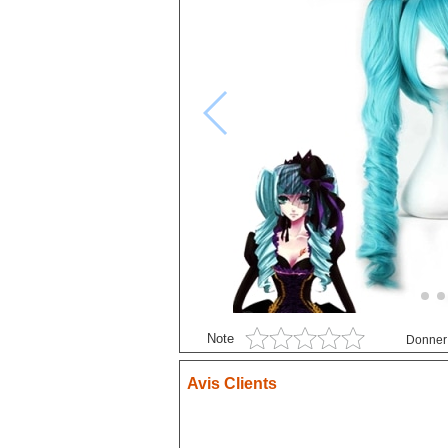
Black Butler
P
Black Clover
S
Bleach
Blue exorcist
Blue Lock
Boruto
Card Captor Sakura
Chainsaw Man
Chobits
Code Geass
Cyberpunk
Note
Donner 
DanganRonpa
Avis Clients
Darling In The Franxx
Death Note