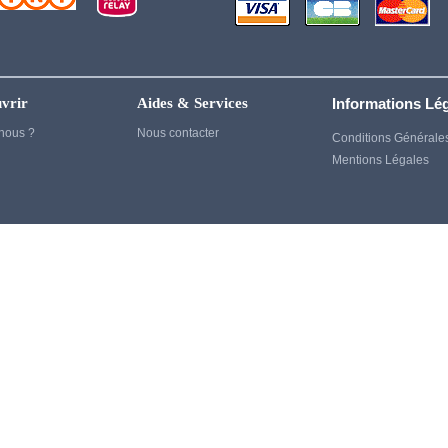
Genshin Impact
Ghost of Tsushima
Gintama
vrir
Aides & Services
Informations Lé
God of War
nous ?
Nous contacter
Conditions Générale
Harry Potter
Mentions Légales
Heroes
House of Dragon
Inuyasha
Jujutsu kaisen
Kaiju no 8
kagurabachi
Kenshin
Kill Bill
Kill la kill