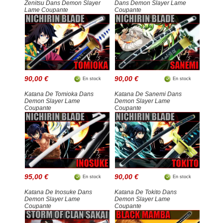
Zenitsu Dans Demon Slayer
Dans Demon Slayer Lame
Lame Coupante
Coupante
90,00 €
90,00 €
En stock
En stock
Katana De Tomioka Dans
Katana De Sanemi Dans
Demon Slayer Lame
Demon Slayer Lame
Coupante
Coupante
95,00 €
90,00 €
En stock
En stock
Katana De Inosuke Dans
Katana De Tokito Dans
Demon Slayer Lame
Demon Slayer Lame
Coupante
Coupante