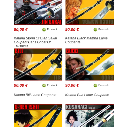
90,00 €
90,00 €
En stock
En stock
Katana Storm Of Clan Sakai
Katana Black Mamba Lame
Coupant Dans Ghost Of
Coupante
Tsushima
90,00 €
90,00 €
En stock
En stock
Katana Bill Lame Coupante
Katana Bud Lame Coupante