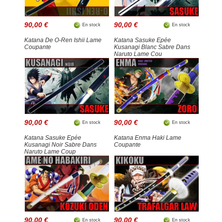
90,00 €
90,00 €
En stock
En stock
Katana De O-Ren Ishii Lame
Katana Sasuke Epée
Coupante
Kusanagi Blanc Sabre Dans
Naruto Lame Cou
90,00 €
90,00 €
En stock
En stock
Katana Sasuke Epée
Katana Enma Haki Lame
Kusanagi Noir Sabre Dans
Coupante
Naruto Lame Coup
90,00 €
90,00 €
En stock
En stock