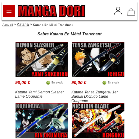
>
Katana
>
Accueil
Katana En Métal Tranchant
Sabre Katana En Métal Tranchant
90,00 €
90,00 €
En stock
En stock
Katana Yami Demon Slasher
Katana Tensa Zangetsu 1er
Lame Coupante
Bankai D'ichigo Lame
Coupante