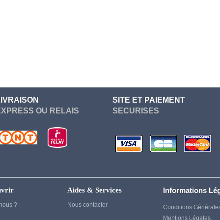
Re Zero
Devil May Cry
Sailor Moon
Dgray Man
Seven Deadly Sins
Dragon Ball
Soul Eater
Dragon Quest
Suicide Squad
Elden Ring
Sword Art Online
Fairy Tail
LIVRAISON
SITE ET PAIEMENT
Tokyo Ghoul
EXPRESS OU RELAIS
SECURISES
Fate Stay Night
vampire knight
Final Fantasy
Vocaloid
Frieren
Yuri On Ice
Game Of Thrones
Genshin Impact
vrir
Aides & Services
Informations Lé
Ghost of Tsushima
nous ?
Nous contacter
Conditions Générale
Gintama
Mentions Légales