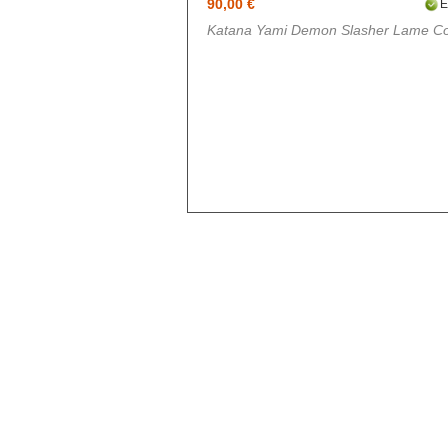
Blue exorcist
90,00 €
E
Katana Yami Demon Slasher Lame C
Blue Lock
Boruto
Card Captor Sakura
Chainsaw Man
Chobits
Code Geass
Cyberpunk
DanganRonpa
Darling In The Franxx
Death Note
Demon Slayer
Devil May Cry
Dgray Man