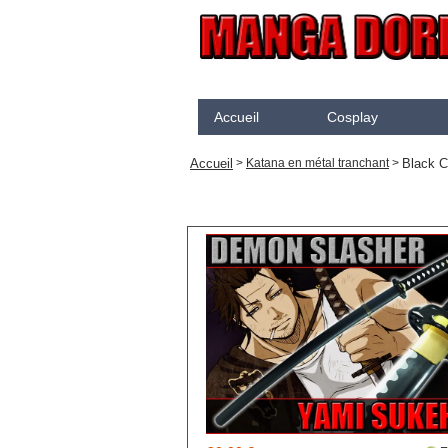
Accueil
Cosplay
Akame Ga Kill
N
Accueil
Black C
>
Katana en métal tranchant
>
Arcane
K
Arrow
K
Assassination Classroom
K
Assassins creed
K
Attaque des Titans
M
Black Butler
P
Black Clover
S
Bleach