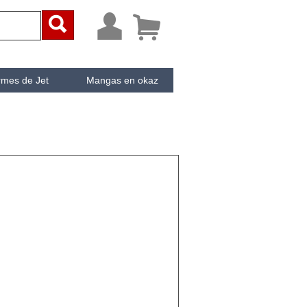



rmes de Jet
Mangas en okaz
ken
Cachée