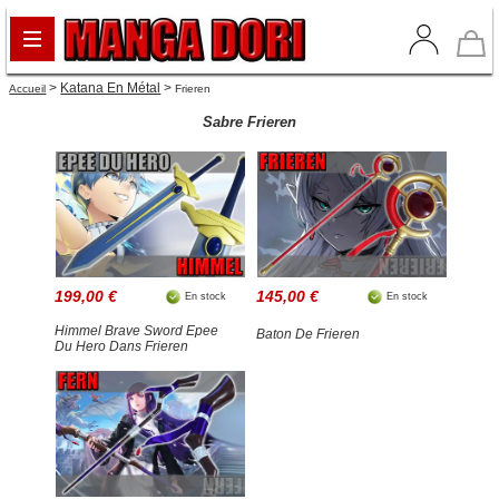
>
Katana En Métal
>
Accueil
Frieren
Sabre Frieren
199,00 €
145,00 €
En stock
En stock
Himmel Brave Sword Epee
Baton De Frieren
Du Hero Dans Frieren