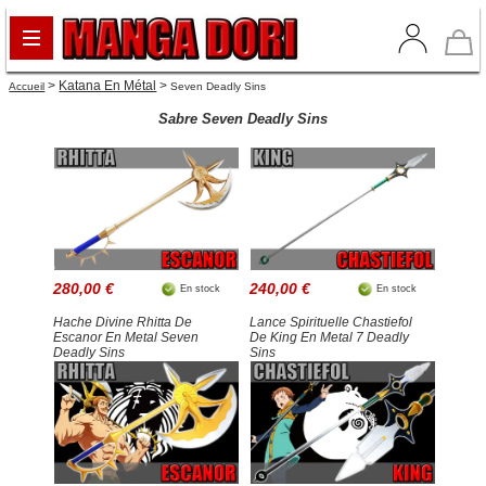
>
Katana En Métal
>
Accueil
Seven Deadly Sins
Sabre Seven Deadly Sins
280,00 €
240,00 €
En stock
En stock
Hache Divine Rhitta De
Lance Spirituelle Chastiefol
Escanor En Metal Seven
De King En Metal 7 Deadly
Deadly Sins
Sins