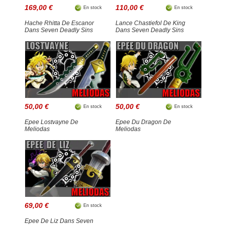
169,00 €
110,00 €
En stock
En stock
Hache Rhitta De Escanor
Lance Chastiefol De King
Dans Seven Deadly Sins
Dans Seven Deadly Sins
50,00 €
50,00 €
En stock
En stock
Epee Lostvayne De
Epee Du Dragon De
Meliodas
Meliodas
69,00 €
En stock
Epee De Liz Dans Seven