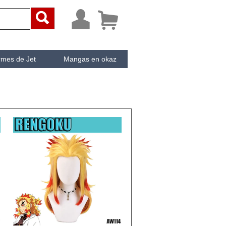



rmes de Jet
Mangas en okaz
ken
Cachée