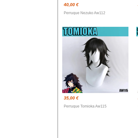
Blue exorcist
40,00 €
Blue Lock
Perruque Nezuko Aw112
Boruto
Card Captor Sakura
Chainsaw Man
Chobits
Code Geass
Cyberpunk
DanganRonpa
Darling In The Franxx
35,00 €
Death Note
Perruque Tomioka Aw115
Demon Slayer
Devil May Cry
Dgray Man