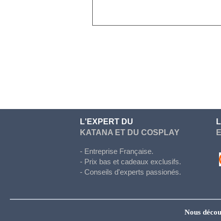
Doki Doki
Evergarden
Fairy Tail
Fate Stay Night
Final Fantasy
Food Wars
Full Metal Alchimist
L'EXPERT DU
Gambling School
KATANA ET DU COSPLAY
Genshin Impact
- Entreprise Française.
Haikyuu
- Prix bas et cadeaux exclusifs.
Hetalia
- Conseils d'experts passionés.
Honkai Star Rail
Hunter x Hunter
Nous décou
Inazuma eleven