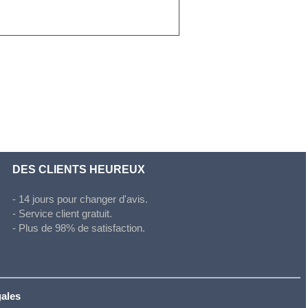
DES CLIENTS HEUREUX
- 14 jours pour changer d'avis.
- Service client gratuit.
- Plus de 98% de satisfaction.
gales