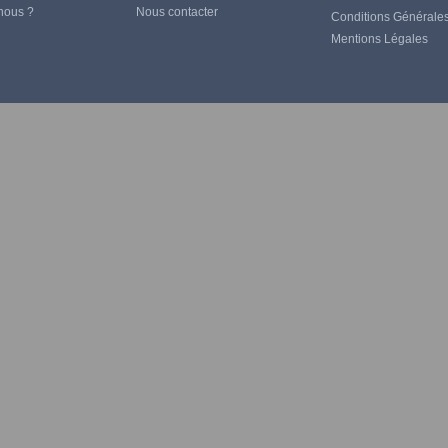
God of War
nous ?
Nous contacter
Conditions Générale
Mentions Légales
Harry Potter
Heroes
House of Dragon
Inuyasha
Jujutsu kaisen
Kaiju no 8
kagurabachi
Kenshin
Kill Bill
Kill la kill
Kingdom Hearts
League Of Legends
Metal Gear Solid