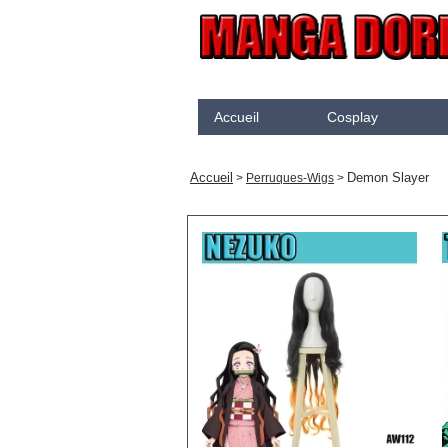
Accueil
Cosplay
Akame Ga Kill
N
Accueil
Demon Slayer
>
Perruques-Wigs
>
Arcane
K
Arrow
K
Assassination Classroom
K
Assassins creed
K
Attaque des Titans
M
Black Butler
P
Black Clover
S
Bleach