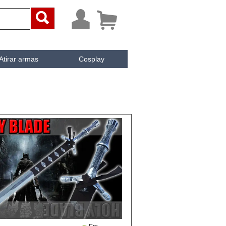



Atirar armas
Cosplay
ai
iken
e Cachée