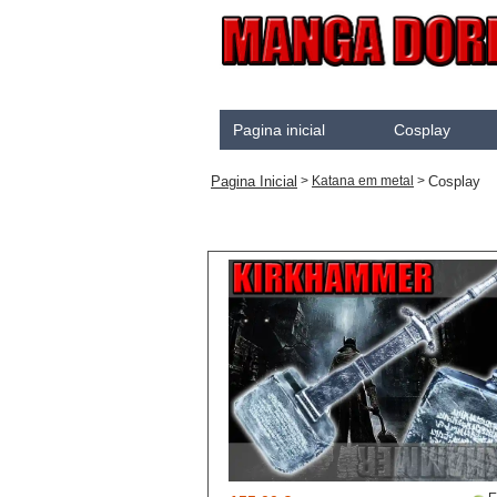
Pagina inicial
Cosplay
Akame Ga Kill
Pagina Inicial
Cosplay
>
Katana em metal
>
Cosplay
Arrow
Assassination Classroo
Assassins creed
Attaque des Titans
Black Butler
Black Clover
Bleach