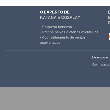
Cosplay
O EXPERTO DE
Kigurumi
KATANA E COSPLAY
Kingdom Hearts
- Empresa francesa.
Kuroko's basket
- Preços baixos e ofertas exclusivas.
- Aconselhamento de peritos
La melancholie d Haru
apaixonados.
Madoka Magica
Maid
Descubra-
Cosplay
Quem somos 
My Hero Academia
Naruto
NieR Automata
No Game No Life
One Punch Man