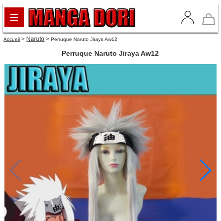
>
Naruto
>
Accueil
Perruque Naruto Jiraya Aw12
Perruque Naruto Jiraya Aw12