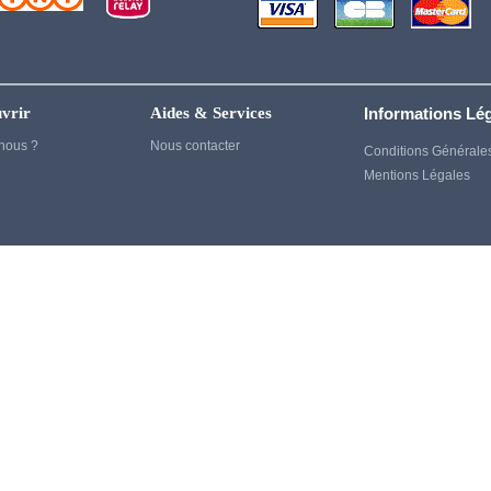
Genshin Impact
Ghost of Tsushima
Gintama
vrir
Aides & Services
Informations Lé
God of War
nous ?
Nous contacter
Conditions Générale
Harry Potter
Mentions Légales
Heroes
House of Dragon
Inuyasha
Jujutsu kaisen
Kaiju no 8
kagurabachi
Kenshin
Kill Bill
Kill la kill