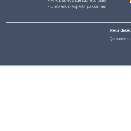
- Prix bas et cadeaux exclusifs.
Hetalia
- Conseils d'experts passionés.
Honkai Star Rail
Hunter x Hunter
Inazuma eleven
Nous décou
Qui sommes 
Jujutsu Kaisen
Kigurumi
Kingdom Hearts
Kuroko's basket
La melancholie d Haruhi
Madoka Magica
Maid
My Dress Up Darling
My Hero Academia
Naruto