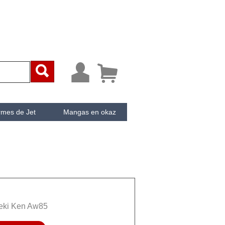



rmes de Jet
Mangas en okaz
ken
Cachée
eki Ken Aw85