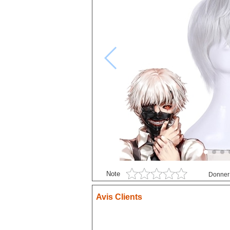
Black Butler
P
Black Clover
S
Bleach
Blue exorcist
Blue Lock
Boruto
Card Captor Sakura
Chainsaw Man
Chobits
Code Geass
Cyberpunk
Note
Donner 
DanganRonpa
Avis Clients
Darling In The Franxx
Death Note