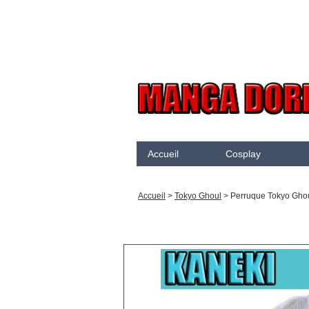
Accueil
Cosplay
Akame Ga Kill
N
Accueil
>
Tokyo Ghoul
>
Perruque Tokyo Gho
Arcane
K
Arrow
K
Assassination Classroom
K
Assassins creed
K
Attaque des Titans
M