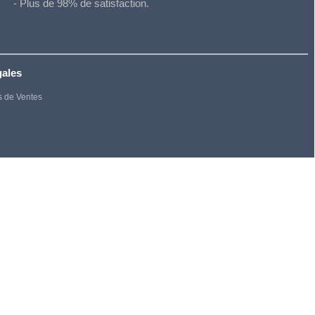
- Plus de 98% de satisfaction.
gales
s de Ventes