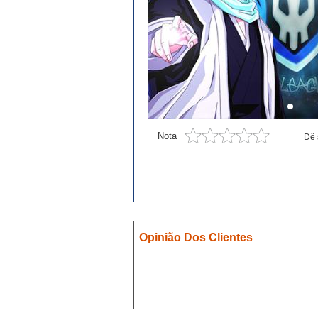
Blue exorcist
Cosplay
Boruto
Card Captor Sakura
Cosplay
Chobits
Nota
Dê 
Code Geass
Cosplay
DanganRonpa
Darling In The Franxx
Death Note
Opinião Dos Clientes
Demon Slayer
Devil May Cry
Dgray Man