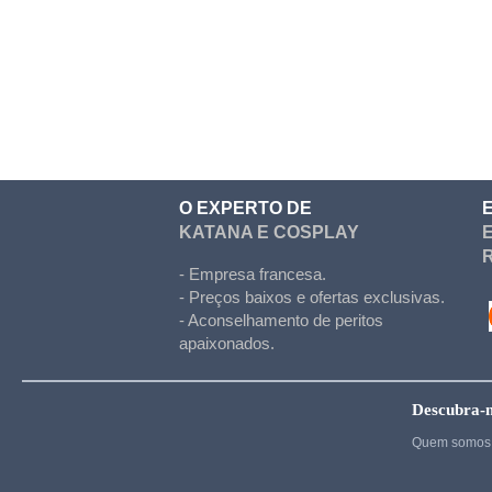
Doki Doki
Evergarden
Fairy Tail
Fate Stay Night
Final Fantasy
Food Wars
O EXPERTO DE
KATANA E COSPLAY
Full Metal Alchimist
Gambling School
- Empresa francesa.
- Preços baixos e ofertas exclusivas.
Cosplay
- Aconselhamento de peritos
apaixonados.
Haikyuu
Hetalia
Descubra-
Cosplay
Quem somos 
Hunter x Hunter
Inazuma eleven