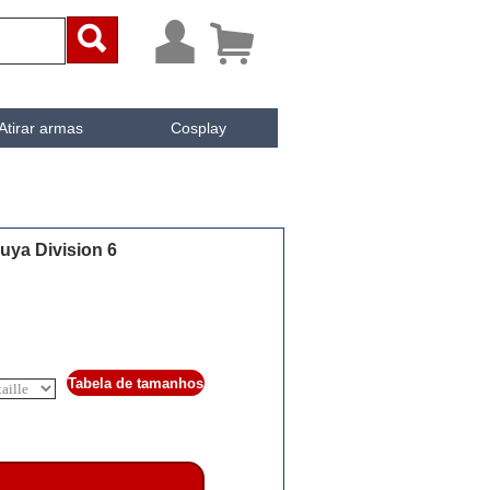



Atirar armas
Cosplay
ai
iken
e Cachée
uya Division 6
Tabela de tamanhos