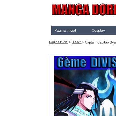
Pagina inicial
Cosplay
Akame Ga Kill
Captain Capitão Bya
Pagina Inicial
>
Bleach
>
Cosplay
Arrow
Assassination Classroo
Assassins creed
Attaque des Titans
Black Butler
Black Clover
Bleach