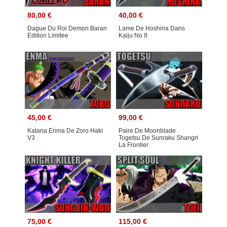
80,00 €
40,00 €
Dague Du Roi Demon Baran
Lame De Hoshina Dans
Edition Limitee
Kaiju No 8
45,00 €
99,00 €
Katana Enma De Zoro Haki
Paire De Moonblade
V3
Togetsu De Sunraku Shangri
La Frontier
75,00 €
115,00 €