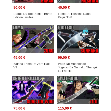
80,00 €
40,00 €
Dague Du Roi Demon Baran
Lame De Hoshina Dans
Edition Limitee
Kaiju No 8
45,00 €
99,00 €
Katana Enma De Zoro Haki
Paire De Moonblade
V3
Togetsu De Sunraku Shangri
La Frontier
75,00 €
115,00 €